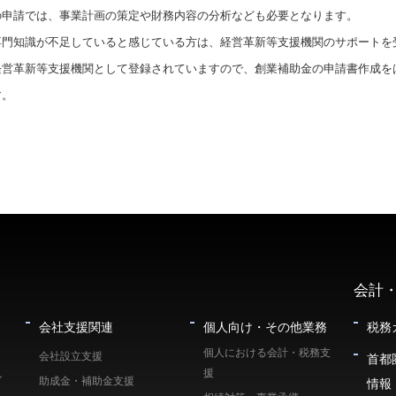
の申請では、事業計画の策定や財務内容の分析なども必要となります。
専門知識が不足していると感じている方は、経営革新等支援機関のサポートを
経営革新等支援機関として登録されていますので、創業補助金の申請書作成を
す。
会計
会社支援関連
個人向け・その他業務
税務
個人における会計・税務支
会社設立支援
首都
援
ン
助成金・補助金支援
情報