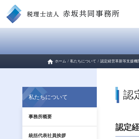
ホーム
/
私たちについて
/
認定経営革新等支援機
認
私たちについて
事務所概要
認定
統括代表社員挨拶