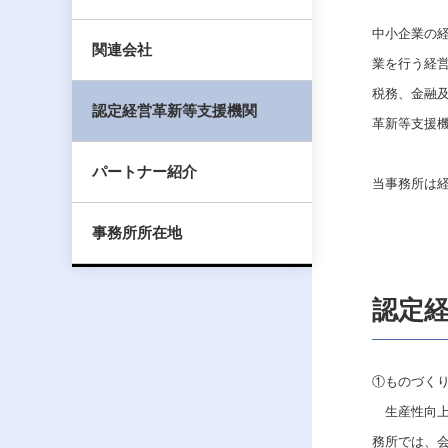
中小企業の
関連会社
業を行う経
税務、金融
認定経営革新等支援機関
革新等支援
パートナー紹介
当事務所は
事務所所在地
認定
①ものづく
生産性向上
務所では、