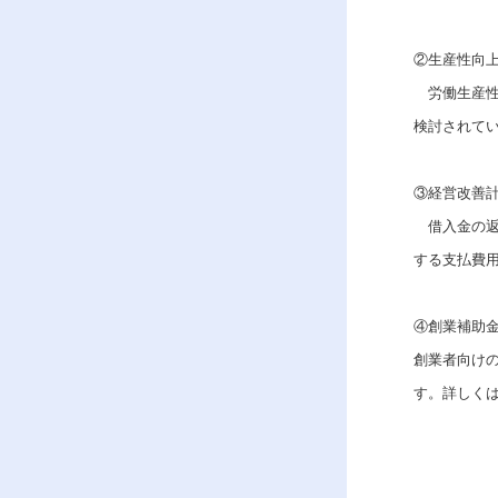
②生産性向
労働生産性
検討されて
③経営改善
借入金の返
する支払費用
④創業補助
創業者向け
す。詳しく