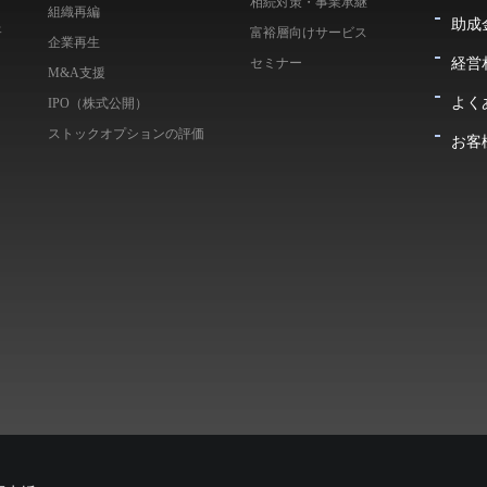
相続対策・事業承継
組織再編
助成
ェ
富裕層向けサービス
企業再生
経営
セミナー
M&A支援
よく
IPO（株式公開）
ストックオプションの評価
お客