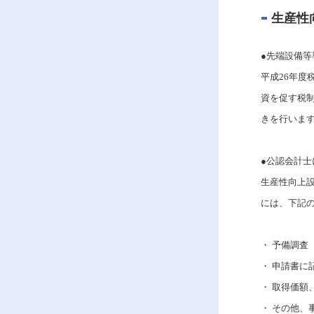
生産性
●先端設備
平成26年
資を促す税
きを行いま
●公認会計士
生産性向上
には、下記
・ 予備調査
・ 申請書に
・ 取得価額
・ その他、