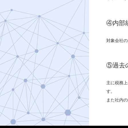
④内部
対象会社の
⑤過去
主に税務上
す。
また社内の