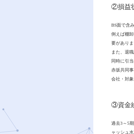
②損益状
BS面で含
例えば棚卸
要がありま
また、退職
同時に引当
赤坂共同事
会社・対象
③資金
過去3～5
ャッシュ水