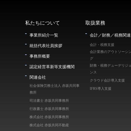
私たちについて
取扱業務
事業所紹介一覧
会計／財務／税務関連
会計・税務支援
統括代表社員挨拶
会計業務のアウトソーシ
事務所概要
グ
財務・税務デューデリジ
認定経営革新等支援機関
ンス
関連会社
クラウド会計導入支援
社会保険労務士法人 赤坂共同事
IFRS導入支援
務所
司法書士 赤坂共同事務所
行政書士 赤坂共同事務所
株式会社 赤坂共同事務所
株式会社 赤坂共同不動産