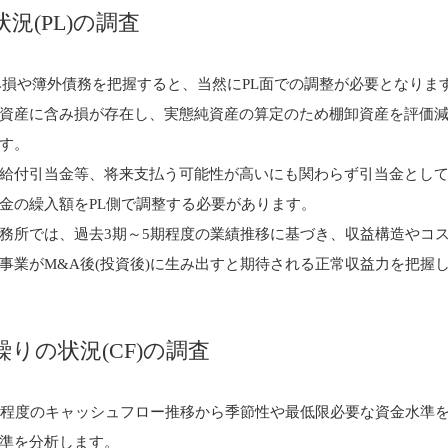
況(PL)の調査
み損や簿外債務を把握すると、当然にPL面での調整が必要となりま
資産に含み損が存在し、実態純資産の算定のため棚卸資産を評価減
す。
給付引当金等、将来支払う可能性が高いにも関わらず引当金とし
金の繰入額をPL側で調整する必要があります。
務所では、過去3期～5期程度の業績推移に基づき、収益構造やコ
事業がM&A後(投資後)に生み出すと期待される正常収益力を把握
繰りの状況(CF)の調査
期程度のキャッシュフロー推移から季節性や最低限必要な資金水準
準を分析します。