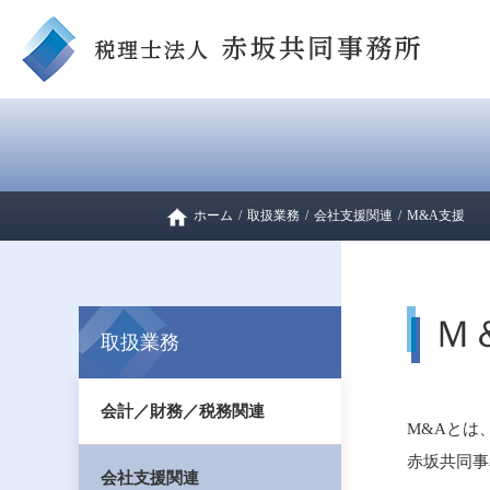
ホーム
/
取扱業務
/
会社支援関連
/
M&A支援
Ｍ
取扱業務
会計／財務／税務関連
M&Aとは
赤坂共同事
会社支援関連