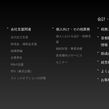
会計
会社支援関連
個人向け・その他業務
税務
個人における会計・税務支
会社設立支援
首都
援
ン
助成金・補助金支援
情報
相続対策・事業承継
組織再編
助成
ェ
富裕層向けサービス
企業再生
経営
セミナー
M&A支援
よく
IPO（株式公開）
ストックオプションの評価
お客